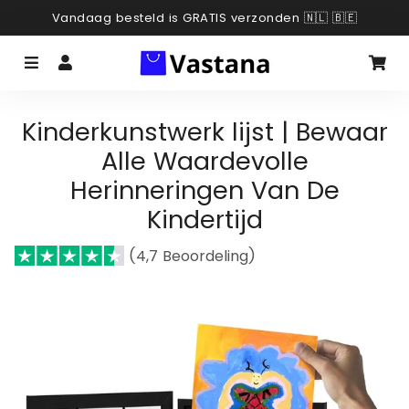
Vandaag besteld is GRATIS verzonden 🇳🇱 🇧🇪
Menu
Aanmelden
Wi
Kinderkunstwerk lijst | Bewaar
Alle Waardevolle
Herinneringen Van De
Kindertijd
(4,7 Beoordeling)