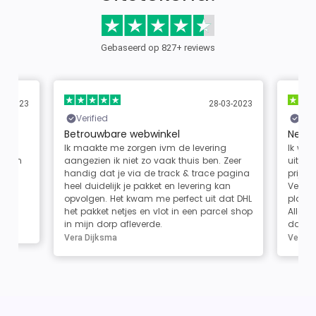
Gebaseerd op 827+ reviews
05-2023
28-03-2023
Verified
Veri
Betrouwbare webwinkel
Netje
 het
Ik maakte me zorgen ivm de levering
Ik wou
 kwam
aangezien ik niet zo vaak thuis ben. Zeer
uitver
lie
handig dat je via de track & trace pagina
prijs 
d
heel duidelijk je pakket en levering kan
Verst
opvolgen. Het kwam me perfect uit dat DHL
planni
het pakket netjes en vlot in een parcel shop
Alleen
in mijn dorp afleverde.
dat is
Vera Dijksma
Vera T